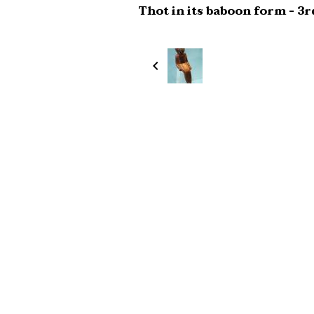
Thot in its baboon form - 3