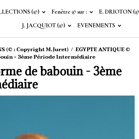
LLECTIONS (©)
Fenêtre © sur :
E. DRIOTON (
J. JACQUIOT (©)
EVENEMENTS
 (© : Copyright M.Juret)
EGYPTE ANTIQUE ©
bouin - 3ème Période Intermédiaire
orme de babouin - 3ème
édiaire