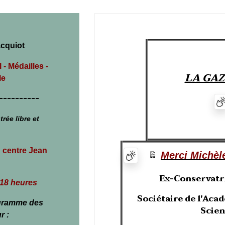
cquiot
l -
Médailles -
LA GAZ
le
----------
trée libre et
u centre Jean
Merci Michèl
Ex-Conservatr
 18 heures
Sociétaire de l'Aca
ogramme des
Scien
r :