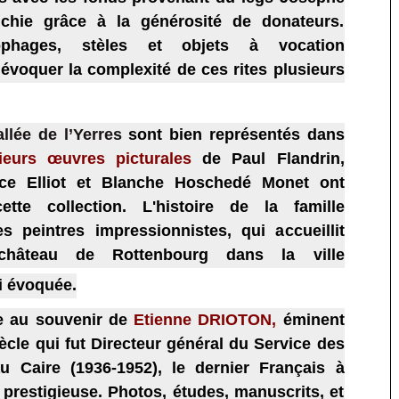
ichie grâce à la générosité de donateurs.
phages, stèles et objets à vocation
’évoquer la complexité de ces rites plusieurs
llée de l’Yerres
sont bien représentés dans
ieurs œuvres picturales
de Paul Flandrin,
ice Elliot et Blanche Hoschedé Monet ont
tte collection. L'histoire de l
a famille
peintres impressionnistes, qui accueillit
hâteau de Rottenbourg dans la ville
i évoquée
.
e au souvenir de
Etienne DRIOTON
,
éminent
cle qui fut Directeur général du Service des
au Caire (1936-1952), le dernier Français à
 prestigieuse. Photos, études, manuscrits, et