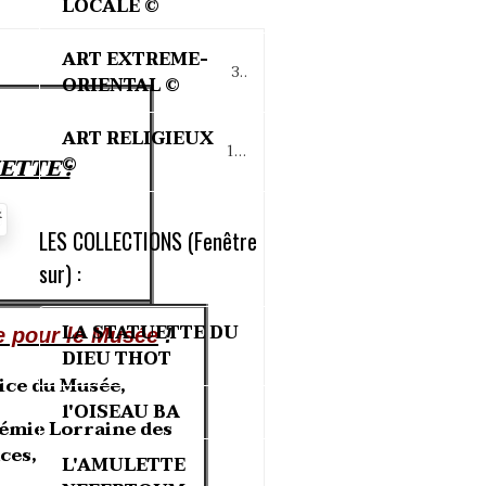
LOCALE ©
ART EXTREME-
32
ORIENTAL ©
ART RELIGIEUX
15
©
ETTE :
LES COLLECTIONS (Fenêtre
sur) :
LA STATUETTE DU
e pour le Musée
!
DIEU THOT
ice du Musée,
l'OISEAU BA
démie Lorraine des
ces,
L'AMULETTE