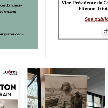
Vice-Présidente du Ce
on.fr/mes-
Etienne Drio
le/saison-
S
es publi
ntgeron.com/