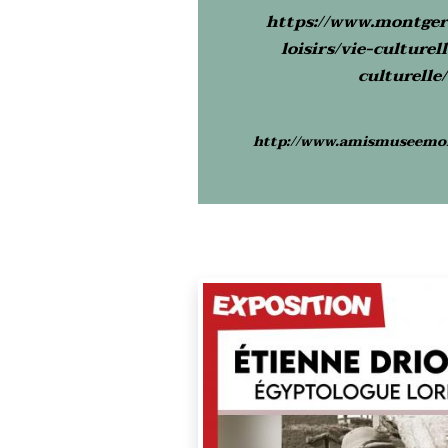
https://www.montger
loisirs/vie-culturel
culturelle/
http://www.amismuseemo