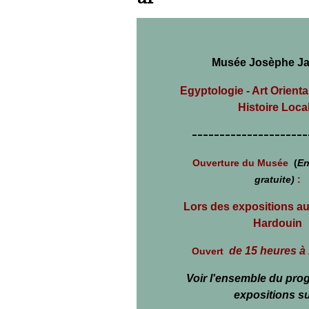
Musée Josèphe Ja
Egyptologie - Art Orienta
Histoire Loca
---------------------
Ouverture du Musée
(
En
gratuite)
:
L
ors des expositions a
Hardouin
de 15 heures à
Ouvert
Voir l'ensemble du pr
expositions su