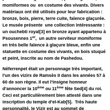
momiformes ou en costume des vivants.
Divers
matériaux ont été utilisés pour leur fabrication
:
bronze, bois, pierre, terre cuite, faïence glaçurée.
Le musée présente une collection intéressante :
un ouchebti royal
[3]
en bronze ayant appartenu à
er
Psousennes 1
, un autre serviteur momiforme
en très belle faïence à glaçure bleue, enfin une
statuette en costume des vivants, en bois stuqué
et peint, inscrite au nom de Pashedou.
Néferrenpet était un personnage très important
,
l’un des vizirs de Ramsès II dans les années 57 à
60 de son règne. Il eut l’insigne honneur
ème
ème
d’annoncer la 10
ou 11
fête Sed
[4]
du roi.
Ceci est particulièrement bien attesté dans une
inscription du temple d’el-Kab
[5]
. Très haute
personnalité, le Vizir est au sommet de