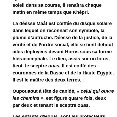
soleil dans sa course, il renaîtra chaque
matin en même temps que Khépri.
La déesse Maât
est coiffée du disque solaire
dans lequel on reconnait son symbole, la
plume d’autruche. Déesse de la justice, de la
vérité et de l’ordre social, elle se tient debout
ailes déployées devant
Horu
s sous sa forme
hiéracocéphale. Le dieu, assis sur un lotus,
tient le sceptre
ouas.
Il est coiffé des
couronnes de la Basse et de la Haute Egypte.
Il est le maître des deux terres.
Oupouaout
à tête de canidé,
« celui qui ouvre
les chemins
», est figuré quatre fois, deux
par deux et tenant le sceptre
ouas
.
Les enfants d’Horus
, sont les protecteurs