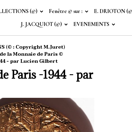
LLECTIONS (©)
Fenêtre © sur :
E. DRIOTON (
J. JACQUIOT (©)
EVENEMENTS
 (© : Copyright M.Juret)
e la Monnaie de Paris ©
44 - par Lucien Gilbert
e Paris -1944 - par