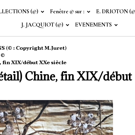
LLECTIONS (©)
Fenêtre © sur :
E. DRIOTON (
J. JACQUIOT (©)
EVENEMENTS
 (© : Copyright M.Juret)
 ©
, fin XIX/début XXe siècle
étail) Chine, fin XIX/début