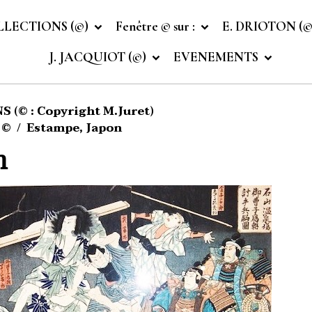
LLECTIONS (©)
Fenêtre © sur :
E. DRIOTON (
J. JACQUIOT (©)
EVENEMENTS
 (© : Copyright M.Juret)
 ©
Estampe, Japon
n