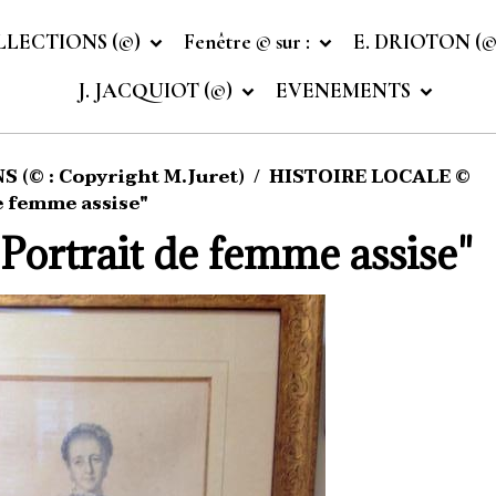
LLECTIONS (©)
Fenêtre © sur :
E. DRIOTON (
J. JACQUIOT (©)
EVENEMENTS
 (© : Copyright M.Juret)
HISTOIRE LOCALE ©
e femme assise"
"Portrait de femme assise"