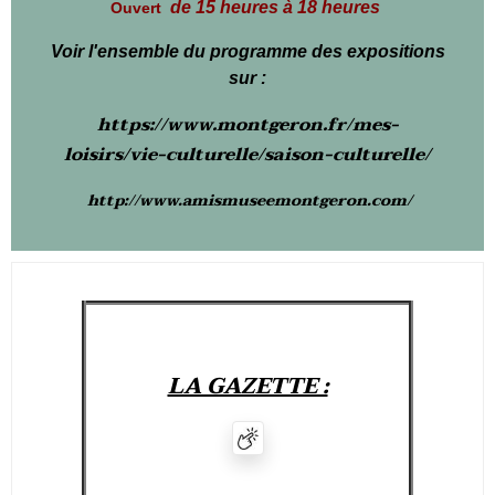
de 15 heures à 18 heures
Ouvert
Voir l'ensemble du programme des expositions
sur :
https://www.montgeron.fr/mes-
loisirs/vie-culturelle/saison-culturelle/
http://www.amismuseemontgeron.com/
LA GAZETTE :