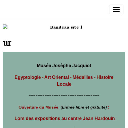
ur
Musée Josèphe Jacquiot
Egyptologie - Art Oriental -
Médailles - Histoire
Locale
-------------------------------
Ouverture du Musée
(
Entrée libre et gratuite)
:
L
ors des expositions au centre Jean Hardouin